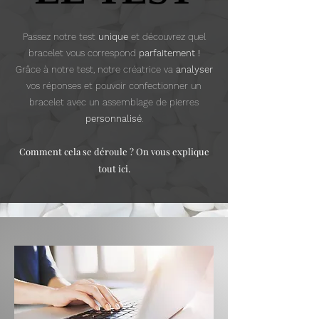
Passez notre test
unique
et découvrez quel
bracelet vous correspond
parfaitement !
Grâce à notre test, notre créatrice va
analyser
vos réponses et pouvoir confectionner un
bracelet avec un assemblage de pierres
personnalisé
.
Comment cela se déroule ? On vous explique
tout ici.