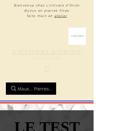
Bienvenue chez L'Univers d'Orion
Bijoux en pierres fines
faits main en
atelier
L'UNIVERS D'ORION
CREA
TRIC
E
Maux... Pierres...
LE TEST
LE TEST