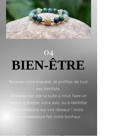
04
BIEN-ÊTRE
BIEN-ÊTRE
Recevez votre bracelet, et profitez de tout
ses bienfaits.
N'hésitez pas par la suite à nous faire un
retour, à donner votre avis, ou à identifier
nos créations sur vos réseaux ! Votre
reconnaissance fait notre bonheur.