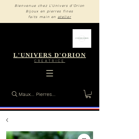
Bienvenue chez L'Univers d'Orion
Bijoux en pierres fines
faits main en
atelier
L'UNIVERS D'ORION
CREA
TRIC
E
Maux... Pierres...