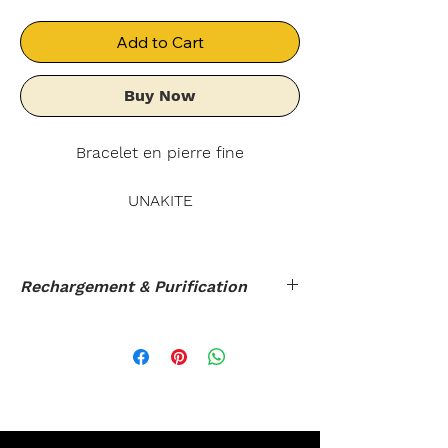
Add to Cart
Buy Now
Bracelet en pierre fine
UNAKITE
Permettrait de réduire les ulcères &
l'hypertension.
Rechargement & Purification
Facilite la respiration.
Améliore l'état des poumons en
Rechargement au choix
: Deux
général.
heures d'exposition en pleine
Apaise les personnes stressées.
lumière ou une nuit en l'exposant à
Améliore l'endormissement .
la lune ou sur un amas de quartz
Permet un meilleur sommeil.
quelques heures ou sur une fleur de
Efficace pour soigner la
vie.