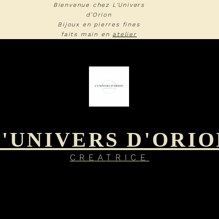
Bienvenue chez L'Univers
d'Orion
Bijoux en pierres fines
faits main en
atelier
L'UNIVERS D'ORIO
CREA
TRIC
E