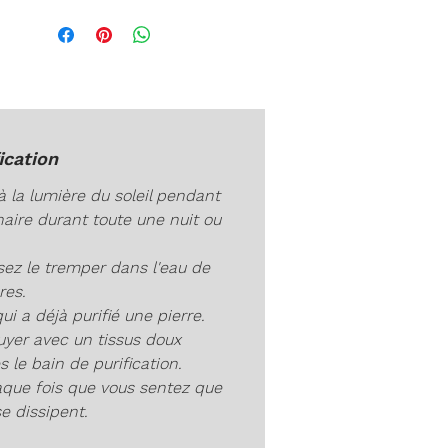
 en cadeau ou pour ajouter une
he d’élégance à votre tenue.
-vous plaisir en acquérant ce
ique bracelet pierre du mois
en Jade bleu.
ication
à la lumière du soleil pendant
aire durant toute une nuit ou
ssez le tremper dans l'eau de
res.
qui a déjà purifié une pierre.
uyer avec un tissus doux
s le bain de purification.
aque fois que vous sentez que
se dissipent.