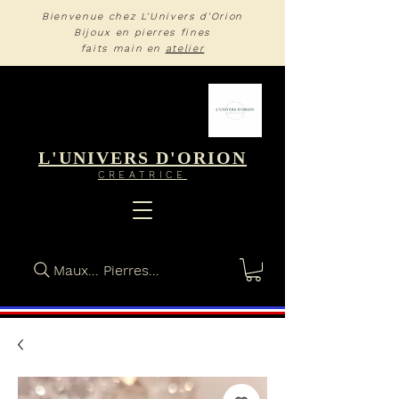
Bienvenue chez L'Univers d'Orion
Bijoux en pierres fines
faits main en
atelier
L'UNIVERS D'ORION
CREA
TRIC
E
Maux... Pierres...