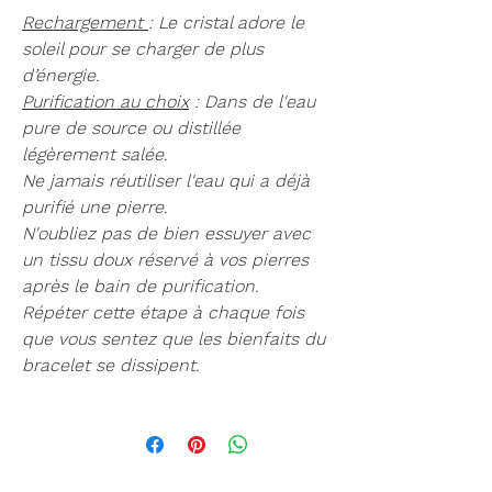
Le bracelet est une création unique
Rechargement
: Le cristal adore le
de la boutique de L’Univers d’Orion.
soleil pour se charger de plus
Composé de la pierre fine de Cristal
d’énergie.
de roche craquelé, orné d'un coeur
Purification au choix
: Dans de l'eau
central argenté.
pure de source ou distillée
légèrement salée.
Ce bracelet est orné d'un cristal de
Ne jamais réutiliser l'eau qui a déjà
roche craquelé, connu pour ses
purifié une pierre.
propriétés curatives et sa capacité à
N'oubliez pas de bien essuyer avec
amplifier la pensée.
un tissu doux réservé à vos pierres
après le bain de purification.
Cette pierre symbole de l'élégance
Répéter cette étape à chaque fois
apporte une sensation de clarté et
que vous sentez que les bienfaits du
d'énergie positive à celui qui le porte.
bracelet se dissipent.
Le design élégant fait de ce bracelet
un accessoire parfait pour n'importe
quelle tenue, que ce soit pour une