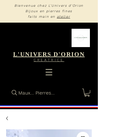
Bienvenue chez L'Univers d'Orion
Bijoux en pierres fines
faits main en
atelier
L'UNIVERS D'ORION
CREA
TRIC
E
Maux... Pierres...