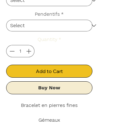
Pendentifs
*
Quantity
*
Add to Cart
Buy Now
Bracelet en pierres fines
Gémeaux
Labradorite et Chrysocolle