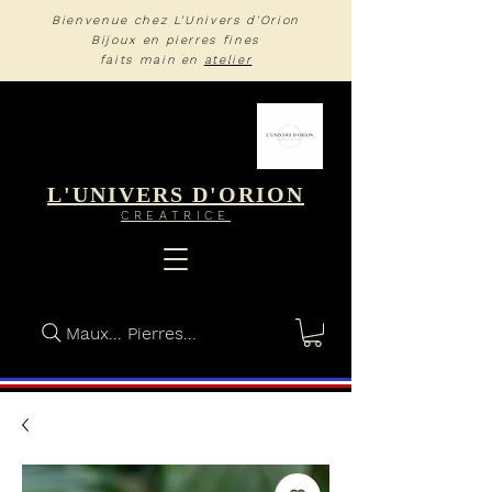
Bienvenue chez L'Univers d'Orion
Bijoux en pierres fines
faits main en
atelier
L'UNIVERS D'ORION
CREA
TRIC
E
Maux... Pierres...