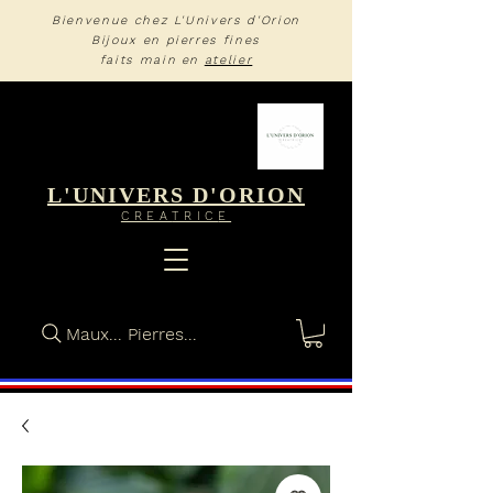
Bienvenue chez L'Univers d'Orion
Bijoux en pierres fines
faits main en
atelier
L'UNIVERS D'ORION
CREA
TRIC
E
Maux... Pierres...