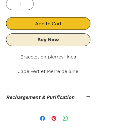
Add to Cart
Buy Now
Bracelet en pierres fines
Jade vert et Pierre de lune
Découvrez la beauté envoûtante de
notre bracelet Pierre de Lune & Jade
Rechargement & Purification
vert, fabriqué à la main par notre
talentueuse Créatrice de bijoux.
Rechargement au choix
: Quelques
heures à la lumière naturelle, à la
Ce superbe bijou est orné de
pleine lune, dans une géode de
délicates pierres de jade vert,
Quartz ou d'Améthyste.