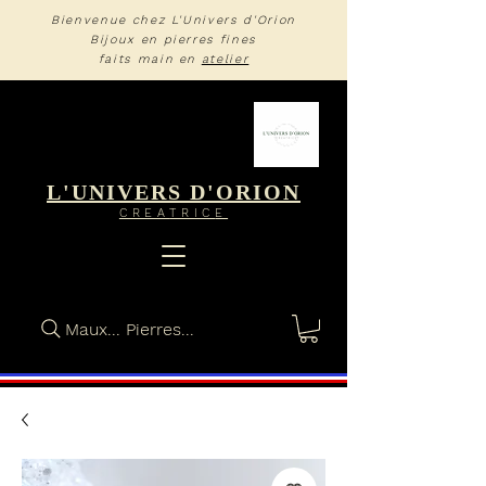
Bienvenue chez L'Univers d'Orion
Bijoux en pierres fines
faits main en
atelier
L'UNIVERS D'ORION
CREA
TRIC
E
Maux... Pierres...