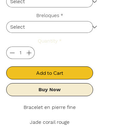
Breloques
*
Quantity
*
Add to Cart
Buy Now
Bracelet en pierre fine
Jade corail rouge
Découvrez notre magnifique bracelet