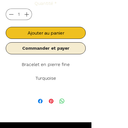
Quantité
*
Ajouter au panier
Commander et payer
Bracelet en pierre fine
Turquoise
La pierre turquoise est connue pour
ses propriétés curatives d'énergie
positive et apporterait équilibre et
protection à celui qui la porte.
La breloque centrale présente une