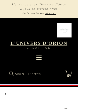
Bienvenue chez L'Univers d'Orion
Bijoux en pierres fines
faits main en
atelier
L'UNIVERS D'ORION
CREA
TRIC
E
Maux... Pierres...