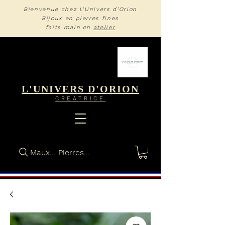
Bienvenue chez L'Univers d'Orion
Bijoux en pierres fines
faits main en
atelier
L'UNIVERS D'ORION
CREA
TRIC
E
Maux... Pierres...