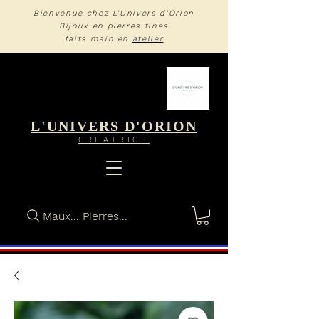
Bienvenue chez L'Univers d'Orion
Bijoux en pierres fines
faits main en
atelier
L'UNIVERS D'ORION
CREA
TRIC
E
Maux... Pierres...