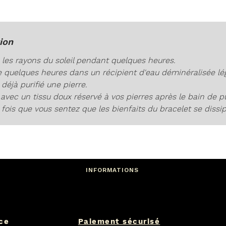
mode
réputé
et ra
ion
apport
s les rayons du soleil pendant quelques heures.
le quelques heures dans un récipient d'eau déminéralisée lég
Ajoutez
 déjà purifié une pierre.
votre 
avec un tissu doux réservé à vos pierres après le bain de pu
fines 
fois que vous sentez que les bienfaits du bracelet se dissip
INFORMATIONS
nce
Paiement sécurisé