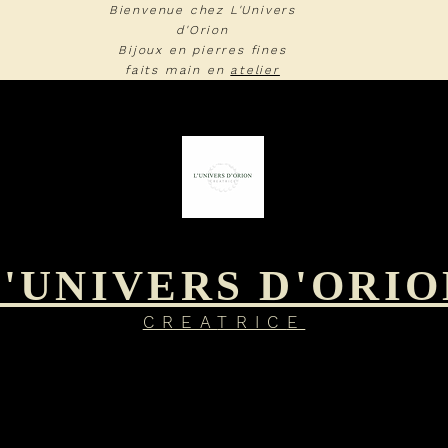
Bienvenue chez L'Univers
d'Orion
Bijoux en pierres fines
faits main en
atelier
L'UNIVERS D'ORIO
CREA
TRIC
E