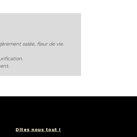
 élégant, l'aigue marine est
e pour ses bienfaits apaisants
fraîchissants sur l'esprit, en
ant calme et sérénité à celui
qui la porte.
èrement salée, fleur de vie.
 cette merveilleuse création à
collection de bijoux en pierres
rification.
pour une touche d'harmonie et
ent.
de spiritualité.
Dites nous tout !