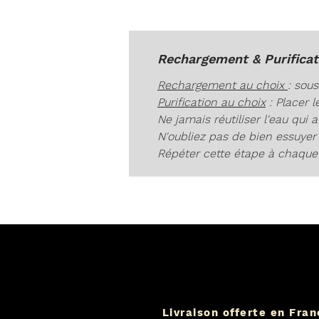
Rechargement & Purificat
Rechargement au choix
: sou
Purification au choix
: Placer 
Ne jamais réutiliser l'eau qui a
N'oubliez pas de bien essuyer 
Répéter cette étape à chaque 
Livraison offerte en Fra