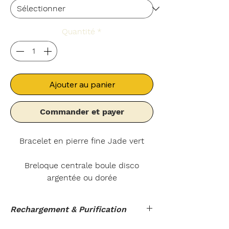
Quantité
*
Ajouter au panier
Commander et payer
Bracelet en pierre fine Jade vert
Breloque centrale boule disco
argentée ou dorée
Apporte paix et douceur
Rechargement & Purification
Calme les nerfs
Apaise tous les problèmes rénaux et
Rechargement : Le placer sur un