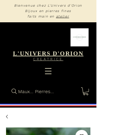
Bienvenue chez L'Univers d'Orion
Bijoux en pierres fines
faits main en
atelier
L'UNIVERS D'ORION
CREA
TRIC
E
Maux... Pierres...