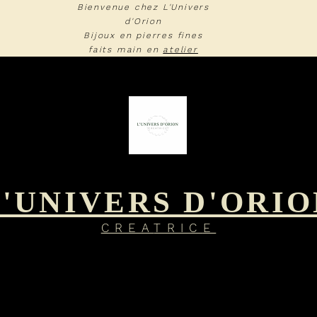
Bienvenue chez L'Univers
d'Orion
Bijoux en pierres fines
faits main en
atelier
L'UNIVERS D'ORIO
CREA
TRIC
E